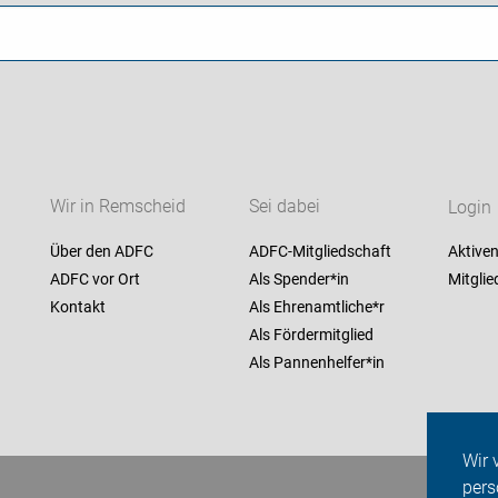
Wir in Remscheid
Sei dabei
Login
Über den ADFC
ADFC-Mitgliedschaft
Aktiven
ADFC vor Ort
Als Spender*in
Mitglie
Kontakt
Als Ehrenamtliche*r
Als Fördermitglied
Als Pannenhelfer*in
Wir 
pers